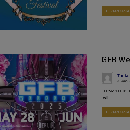
Read More
GFB We
Tonia
8. April
GERMAN FETISH 
Ball ...
Read More