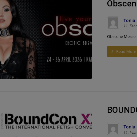
Obscene
Tonia
11. Feb
Obscene Messe K
Read More
BOUNDC
Tonia
11. Feb