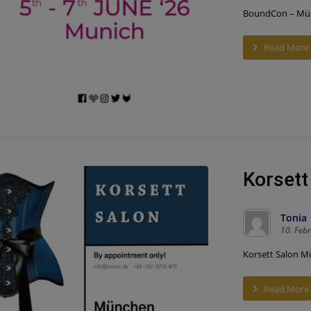
BoundCon – Münch
Read More
Korsett
Tonia
10. Feb
Korsett Salon Mü
Read More