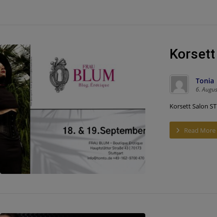
Korsett
Tonia
6. Augu
Korsett Salon ST
Read More