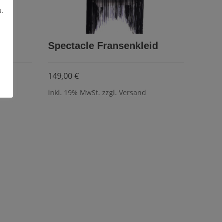
.
Spectacle Fransenkleid
149,00
€
inkl. 19% MwSt. zzgl. Versand