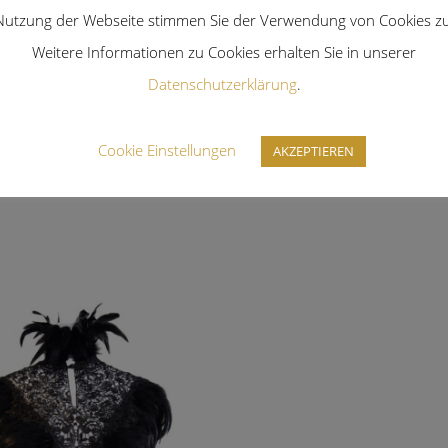
Nutzung der Webseite stimmen Sie der Verwendung von Cookies zu
Weitere Informationen zu Cookies erhalten Sie in unserer
Datenschutzerklärung
.
 Ring Choker
Smooth
Cookie Einstellungen
199,00
AKZEPTIEREN
€
 MwSt. zzgl. Versand
inkl. 19% MwSt. zzgl. Versand