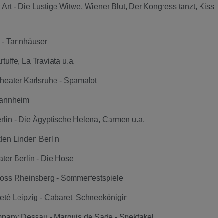
r Art - Die Lustige Witwe, Wiener Blut, Der Kongress tanzt, Kiss
 - Tannhäuser
tuffe, La Traviata u.a.
heater Karlsruhe - Spamalot
Mannheim
lin - Die Ägyptische Helena, Carmen u.a.
den Linden Berlin
ter Berlin - Die Hose
ss Rheinsberg - Sommerfestspiele
rieté Leipzig - Cabaret, Schneekönigin
mpany Dessau - Marquis de Sade - Spektakel