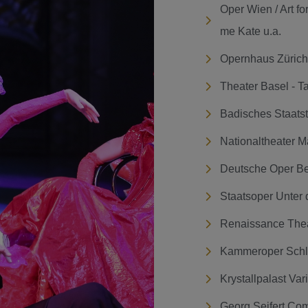
Oper Wien / Art fo
me Kate u.a.
Opernhaus Zürich
Theater Basel - Tar
Badisches Staatst
Nationaltheater 
Deutsche Oper Ber
Staatsoper Unter 
Renaissance Thea
Kammeroper Schlo
Krystallpalast Va
Georg Seifert Co