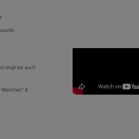
d”
Awards
t singt sie auch
r München“ &