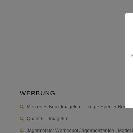
WERBUNG
Mercedes Benz Imagefilm – Regie Specter Berlin
Quant E – Imagefim
Jägermeister Werbespot Jägermeister Ice - Mode