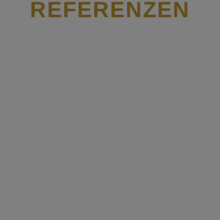
REFERENZEN
Mercedes Benz Imagefilm – Regie Specte