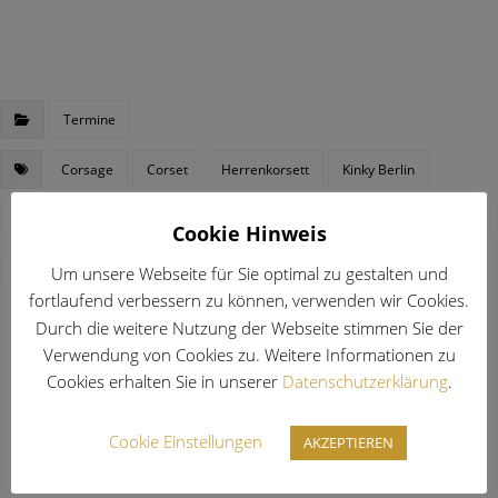
Termine
Corsage
Corset
Herrenkorsett
Kinky Berlin
Korsage
Korsett
Korsettmanufaktur
Leder
Lederfesseln
Cookie Hinweis
Männerkorsett
Maßkorsett
Um unsere Webseite für Sie optimal zu gestalten und
fortlaufend verbessern zu können, verwenden wir Cookies.
Durch die weitere Nutzung der Webseite stimmen Sie der
Previous
Verwendung von Cookies zu. Weitere Informationen zu
GFB Weekend 2025 +++ Open Showroom BERLIN
Cookies erhalten Sie in unserer
Datenschutzerklärung
.
Next
Cookie Einstellungen
AKZEPTIEREN
Korsett Salon Stuttgart 19. & 20.September 2025