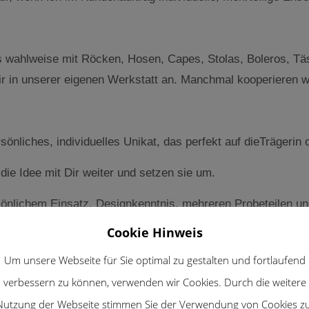
 das wahlweise mit Röcken, Hosen, Capes, Stolas, Boleros,
wir in unserer eigenen Werkstatt an. Manchmal kooperieren 
sönliches, individuelles Unikat, das perfekt auf dieTrägerin
 die Idee mit Dir weiter und setzen sie um.
önlichem Einsatz, Designkenntnis, mehreren Probeteilen und
sprechungen und Anproben sowie ein Budget von mindestens
Cookie Hinweis
 wie Du!
Um unsere Webseite für Sie optimal zu gestalten und fortlaufend
verbessern zu können, verwenden wir Cookies. Durch die weitere
Nutzung der Webseite stimmen Sie der Verwendung von Cookies zu