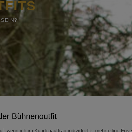
FITS
 SEIN?
der Bühnenoutfit
auf, wenn ich im Kundenauftrag individuelle, mehrteilige E