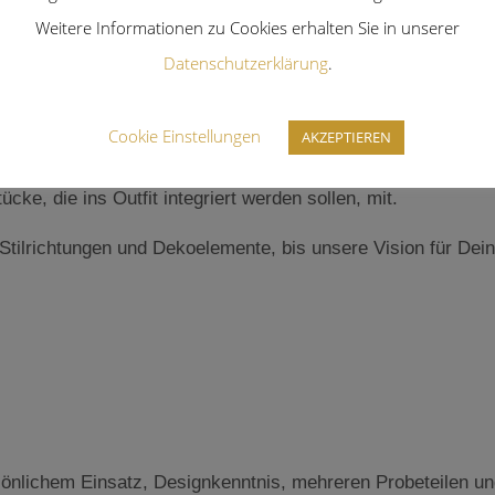
Weitere Informationen zu Cookies erhalten Sie in unserer
Datenschutzerklärung
.
gt.
Cookie Einstellungen
AKZEPTIEREN
 und was Dir wichtig ist. Bring gerne gesammelte Bilder zur
ke, die ins Outfit integriert werden sollen, mit.
 Stilrichtungen und Dekoelemente, bis unsere Vision für Dein
sönlichem Einsatz, Designkenntnis, mehreren Probeteilen un