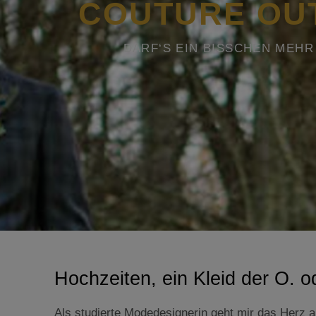
COUTURE OUT
DARF‘S EIN BISSCHEN MEHR
Hochzeiten, ein Kleid der O. o
Als studierte Modedesignerin geht mir das Herz 