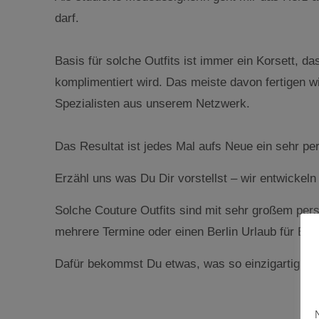
darf.
Basis für solche Outfits ist immer ein Korsett,
komplimentiert wird. Das meiste davon fertigen 
Spezialisten aus unserem Netzwerk.
Das Resultat ist jedes Mal aufs Neue ein sehr per
Erzähl uns was Du Dir vorstellst – wir entwickeln
Solche Couture Outfits sind mit sehr großem pers
mehrere Termine oder einen Berlin Urlaub für Be
Dafür bekommst Du etwas, was so einzigartig ist