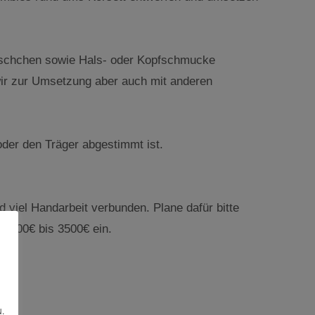
 Täschchen sowie Hals- oder Kopfschmucke
wir zur Umsetzung aber auch mit anderen
 oder den Träger abgestimmt ist.
 viel Handarbeit verbunden. Plane dafür bitte
 1200€ bis 3500€ ein.
.