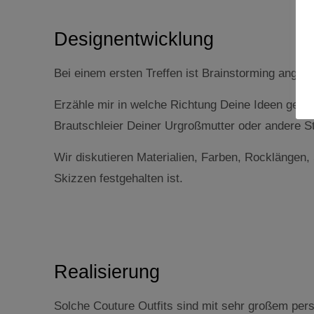
Designentwicklung
Bei einem ersten Treffen ist Brainstorming angesa
Erzähle mir in welche Richtung Deine Ideen gehen
Brautschleier Deiner Urgroßmutter oder andere Stüc
Wir diskutieren Materialien, Farben, Rocklängen,
Skizzen festgehalten ist.
Realisierung
Solche Couture Outfits sind mit sehr großem per