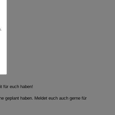
.
it für euch haben!
he geplant haben. Meldet euch auch gerne für