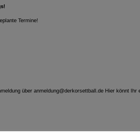
gs!
geplante Termine!
 Anmeldung über anmeldung@derkorsettball.de Hier könnt Ihr