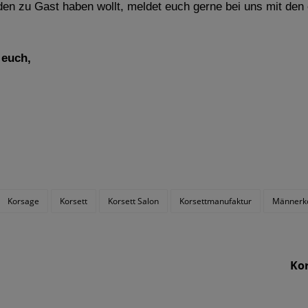
aden zu Gast haben wollt, meldet euch gerne bei uns mit de
 euch,
Korsage
Korsett
Korsett Salon
Korsettmanufaktur
Männerko
Kor