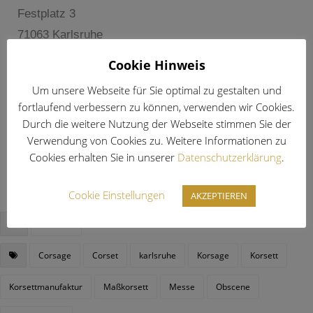
Festplatz 3
71063 Karlsruhe
Cookie Hinweis
Freitag: 14. März 2025
|
15 — 22 Uhr
Samstag: 15. März 2025
|
11 — 22 Uhr
Um unsere Webseite für Sie optimal zu gestalten und
fortlaufend verbessern zu können, verwenden wir Cookies.
Sonntag: 16. März 2025
|
11 — 16 Uhr
Durch die weitere Nutzung der Webseite stimmen Sie der
Wir freuen uns auf Euch !
Verwendung von Cookies zu. Weitere Informationen zu
Cookies erhalten Sie in unserer
Datenschutzerklärung
.
Cookie Einstellungen
AKZEPTIEREN
Termine
Corsage
Corset
karlsruhe
Korsage
Korsett
Korsettmanufaktur
Maßkorsett
Messe
Obscene