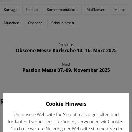
Korsage
Korsett
Korsettmanufaktur
Maßkorsett
Messe
München
Obscene
Schnürkorsett
Previous
Obscene Messe Karlsruhe 14.-16. März 2025
Next
Passion Messe 07.-09. November 2025
Related Posts ...
Cookie Hinweis
Um unsere Webseite für Sie optimal zu gestalten und
fortlaufend verbessern zu können, verwenden wir Cookies.
Durch die weitere Nutzung der Webseite stimmen Sie der