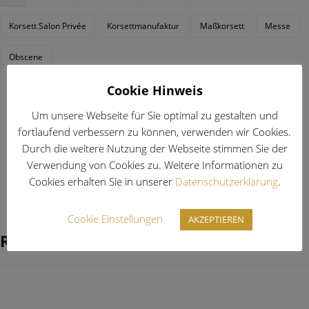
Korsett Salon Privée
Korsettmanufaktur
Maßkorsett
Messe
Obscene
Cookie Hinweis
Previous
Um unsere Webseite für Sie optimal zu gestalten und
Korsett Salon Privée Hamburg 19.+20.August 22
fortlaufend verbessern zu können, verwenden wir Cookies.
Durch die weitere Nutzung der Webseite stimmen Sie der
Next
Verwendung von Cookies zu. Weitere Informationen zu
Berliner Salon – Copenhagen 27.+28. Okt 22
Cookies erhalten Sie in unserer
Datenschutzerklärung
.
Cookie Einstellungen
AKZEPTIEREN
Related Posts ...