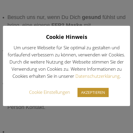
Besuch uns nur, wenn Du Dich
gesund
fühlst und
bring eine eigene
FFP2 Maske
mit.
Cookie Hinweis
Um unsere Webseite für Sie optimal zu gestalten und
Während der Beratung müssen
alle beteiligten
fortlaufend verbessern zu können, verwenden wir Cookies.
Personen FFP2
Masken
tragen!
Durch die weitere Nutzung der Webseite stimmen Sie der
Verwendung von Cookies zu. Weitere Informationen zu
Cookies erhalten Sie in unserer
Datenschutzerklärung
.
Zwischenanproben
erfolgen aktuell nicht wie
sonst in unserer Werkstatt, sondern im
Cookie Einstellungen
AKZEPTIEREN
Showroom
. So hast Du immer nur mit einer
Person Kontakt.