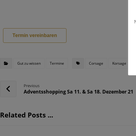
Termin vereinbaren
Gut zu wissen
Termine
Corsage
Korsage
Previous
Adventsshopping Sa 11. & Sa 18. Dezember 21
Related Posts ...