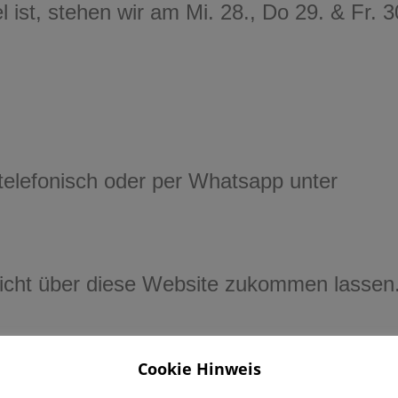
ziel ist, stehen wir am Mi. 28., Do 29. & F
telefonisch oder per Whatsapp unter
richt über diese Website zukommen lassen
Cookie Hinweis