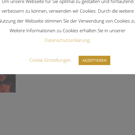
Um unsere Webseite für Sie optimal zu gestalten und fortlaufend
verbessern zu können, verwenden wir Cookies. Durch die weitere
Nutzung der Webseite stimmen Sie der Verwendung von Cookies zu
Weitere Informationen zu Cookies erhalten Sie in unserer
Tags
Blüte
,
Halsschmuck
,
Mond
Kategorien
Accessoires Mondi
Datenschutzerklärung
.
Cookie Einstellungen
AKZEPTIEREN