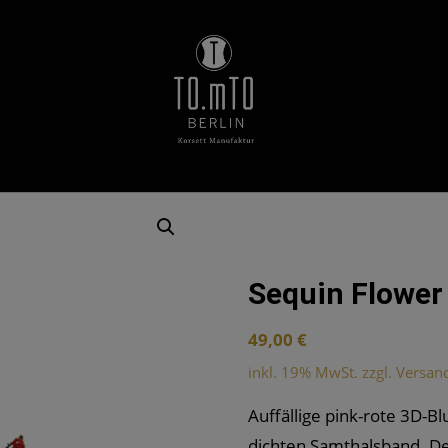
Sequin Flower
49,00
€
inkl. 19% MwSt. zzgl. Versan
Auffällige pink-rote 3D-B
dichten Samthalsband. De