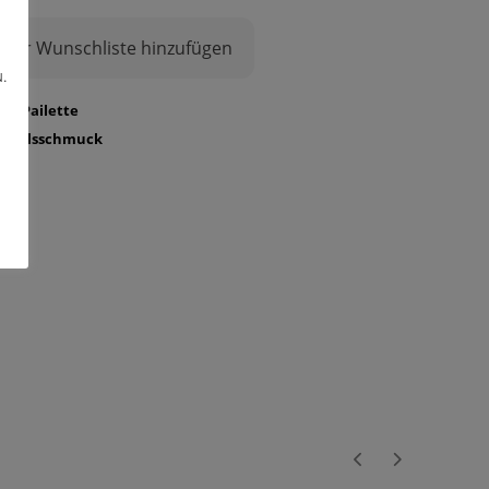
Zur Wunschliste hinzufügen
.
in
,
Pailette
n
,
Halsschmuck