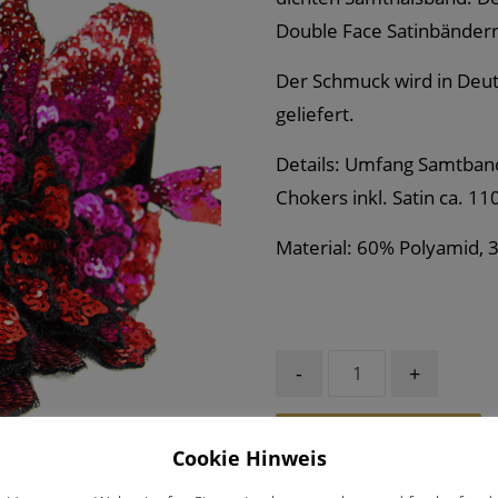
Double Face Satinbänder
Der Schmuck wird in Deu
geliefert.
Details: Umfang Samtban
Chokers inkl. Satin ca. 1
Material: 60% Polyamid, 
-
+
In den Warenkorb
Cookie Hinweis