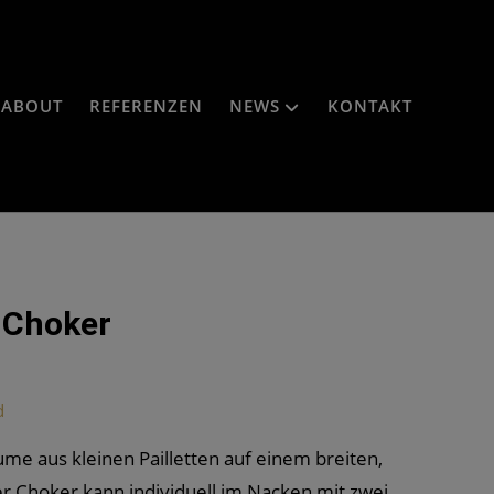
ABOUT
REFERENZEN
NEWS
KONTAKT
 Choker
d
lume aus kleinen Pailletten auf einem breiten,
r Choker kann individuell im Nacken mit zwei