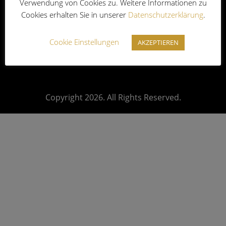
Verwendung von Cookies zu. Weitere Informationen zu
Impressum
|
Datenschutz
|
AGB
|
Cookies erhalten Sie in unserer
Datenschutzerklärung
.
Widerrufsbelehrung
Cookie Einstellungen
AKZEPTIEREN
Copyright 2026. All Rights Reserved.