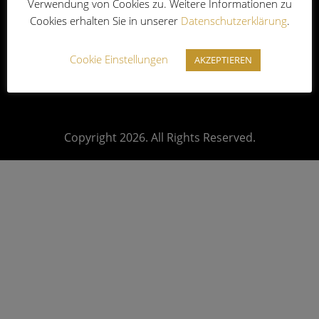
Verwendung von Cookies zu. Weitere Informationen zu
Impressum
|
Datenschutz
|
AGB
|
Cookies erhalten Sie in unserer
Datenschutzerklärung
.
Widerrufsbelehrung
Cookie Einstellungen
AKZEPTIEREN
Copyright 2026. All Rights Reserved.