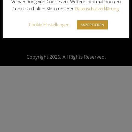
Verwendung von Cookies zu. Weitere Informationen zu
Impressum
|
Datenschutz
|
AGB
|
Cookies erhalten Sie in unserer
Datenschutzerklärung
.
Widerrufsbelehrung
Cookie Einstellungen
AKZEPTIEREN
Copyright 2026. All Rights Reserved.