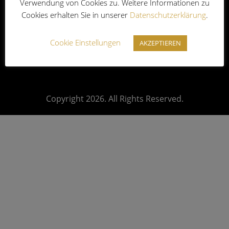
Verwendung von Cookies zu. Weitere Informationen zu
Impressum
|
Datenschutz
|
AGB
|
Cookies erhalten Sie in unserer
Datenschutzerklärung
.
Widerrufsbelehrung
Cookie Einstellungen
AKZEPTIEREN
Copyright 2026. All Rights Reserved.