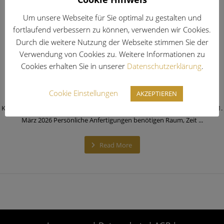
Um unsere Webseite für Sie optimal zu gestalten und
fortlaufend verbessern zu können, verwenden wir Cookies.
Korsett Salon München Allach 20.
Durch die weitere Nutzung der Webseite stimmen Sie der
Verwendung von Cookies zu. Weitere Informationen zu
& 21. März 2026
Cookies erhalten Sie in unserer
Datenschutzerklärung
.
Tonia
Cookie Einstellungen
10. Februar 2026
AKZEPTIEREN
Korsett Salon München 20. & 21.03.2026 Korsett Salon – München 20. & 21.
März 2026 Persönliche Anfertigungen benötigen Raum, Zeit ...
Read More