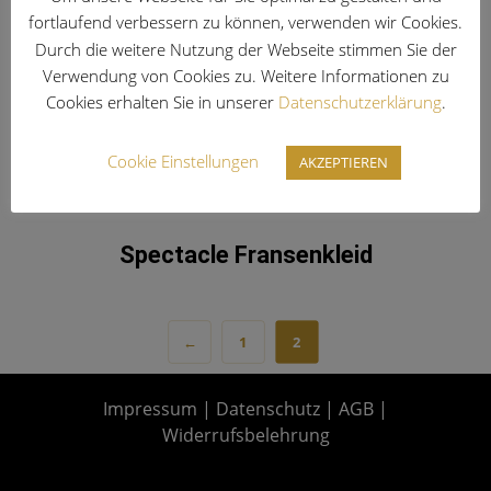
fortlaufend verbessern zu können, verwenden wir Cookies.
Durch die weitere Nutzung der Webseite stimmen Sie der
Verwendung von Cookies zu. Weitere Informationen zu
Cookies erhalten Sie in unserer
Datenschutzerklärung
.
Cookie Einstellungen
AKZEPTIEREN
Spectacle Fransenkleid
←
1
2
Impressum
|
Datenschutz
|
AGB
|
Widerrufsbelehrung