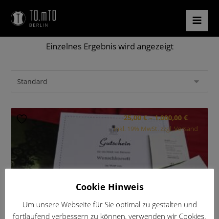
Einzelnes Ergebnis wird angezeigt
25,00
€
–
1.000,00
€
inkl. 19% MwSt. zzgl. Versand
Cookie Hinweis
Um unsere Webseite für Sie optimal zu gestalten und
fortlaufend verbessern zu können, verwenden wir Cookies.