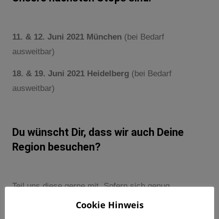
11. & 12. Juni 2021 München
(bei Bedarf
ausweitbar)
18. & 19. Juni 2021 Heidelberg
(bei Bedarf
ausweitbar)
Du wünscht Dir, dass wir auch Deine
Region besuchen?
Teil uns diese gerne mit. Sofern sich genug
ernsthafte Nachfrage abzeichnet, versuchen wir
Cookie Hinweis
einen Besuch in Deiner Nähe zu realisieren.