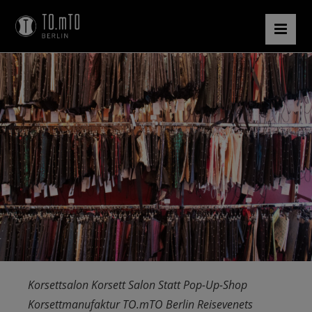
Korsettsalon Korsett Salon Statt Pop-Up-Shop
Korsettmanufaktur TO.mTO Berlin Reisevenets