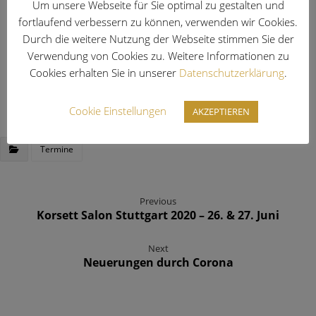
Um unsere Webseite für Sie optimal zu gestalten und
fortlaufend verbessern zu können, verwenden wir Cookies.
Kontaktiere uns auch gerne wenn du andere Fragen
Durch die weitere Nutzung der Webseite stimmen Sie der
zu den Korsett Salons hast.
Verwendung von Cookies zu. Weitere Informationen zu
Cookies erhalten Sie in unserer
Datenschutzerklärung
.
Kontaktiere uns
Cookie Einstellungen
AKZEPTIEREN
Termine
Previous
Korsett Salon Stuttgart 2020 – 26. & 27. Juni
Next
Neuerungen durch Corona